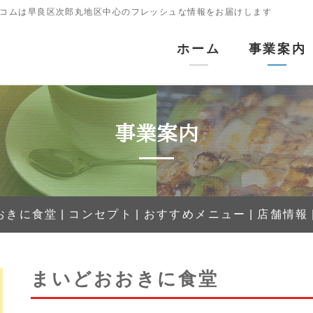
コムは早良区次郎丸地区中心のフレッシュな情報をお届けします
ホーム
事業案内
運送部門
コインランドリ
珈琲館
事業案内
晩酌亭
まいどおおきに食
おきに食堂
コンセプト
おすすめメニュー
店舗情報
まいどおおきに食堂